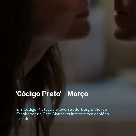
'Código Preto' - Março
Em 'Código Preto', de Steven Soderbergh, Michael
Fassbender e Cate Blanchett interpretam espiões
casados