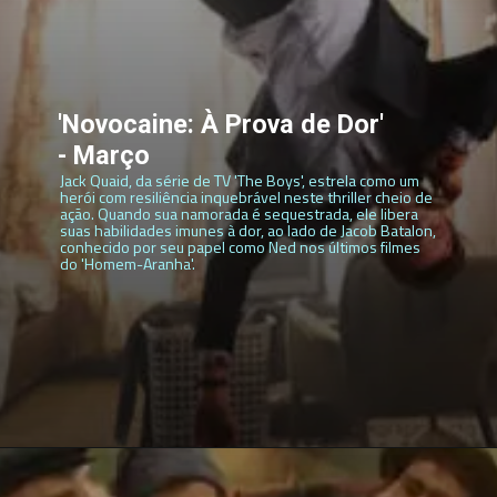
'Novocaine: À Prova de Dor'
- Março
Jack Quaid, da série de TV 'The Boys', estrela como um
herói com resiliência inquebrável neste thriller cheio de
ação. Quando sua namorada é sequestrada, ele libera
suas habilidades imunes à dor, ao lado de Jacob Batalon,
conhecido por seu papel como Ned nos últimos filmes
do 'Homem-Aranha'.