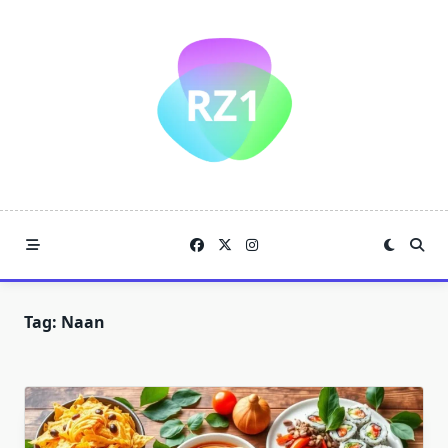
Skip
to
content
Tag:
Naan