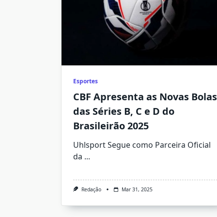
Esportes
CBF Apresenta as Novas Bolas
das Séries B, C e D do
Brasileirão 2025
Uhlsport Segue como Parceira Oficial
da
...
Redação
Mar 31, 2025