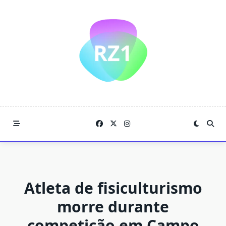
Skip
to
content
Atleta de fisiculturismo
morre durante
competição em Campo