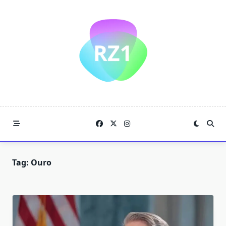
Skip
to
content
Tag:
Ouro