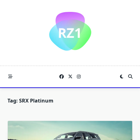
Skip
to
content
Tag:
SRX Platinum