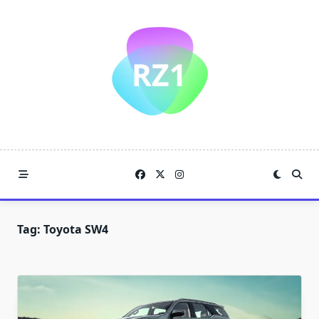
Skip
to
content
Tag:
Toyota SW4