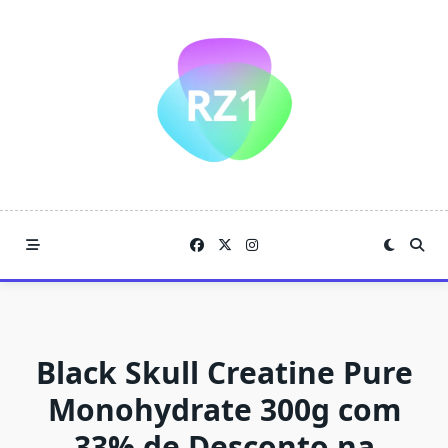
Skip
to
content
Black Skull Creatine Pure
Monohydrate 300g com
33% de Desconto na