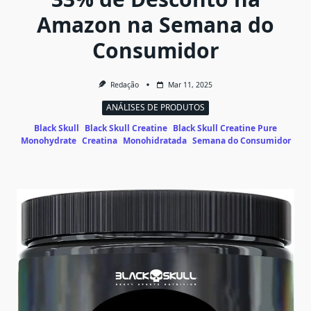
Amazon na Semana do
Consumidor
Redação
Mar 11, 2025
ANÁLISES DE PRODUTOS
Black Skull
Black Skull Creatine
Black Skull Creatine Pure
Monohydrate
Creatina
Monohidratada
Semana do Consumidor