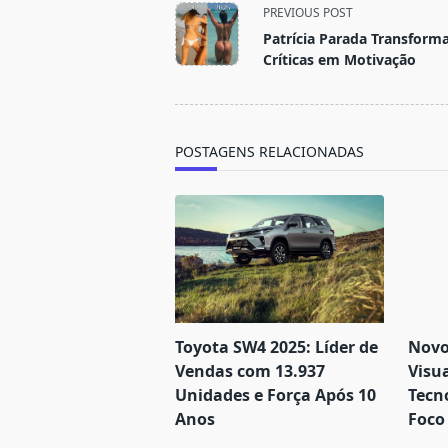
PREVIOUS POST
class="nav-
Patrícia Parada Transform
subtitle
Críticas em Motivação
screen-
reader-
text">Page</span>
POSTAGENS RELACIONADAS
Toyota SW4 2025: Líder de
Novo
Vendas com 13.937
Visu
Unidades e Força Após 10
Tecn
Anos
Foco