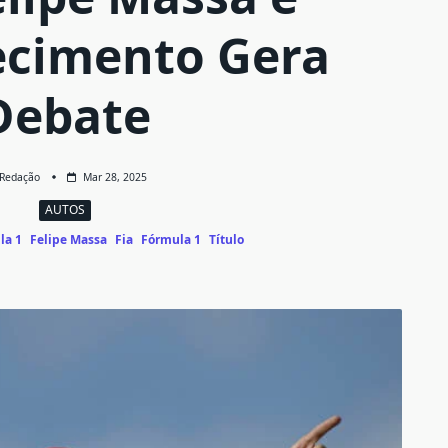
cimento Gera
Debate
Redação
Mar 28, 2025
AUTOS
la 1
Felipe Massa
Fia
Fórmula 1
Título