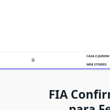
Skip
to
content
CASA E JARDIM
WEB STORIES
FIA Confir
para F