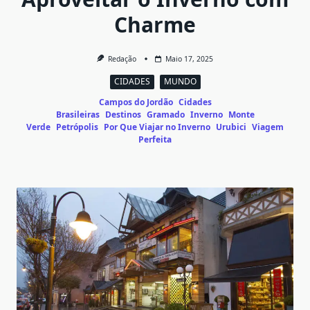
Charme
Redação
Maio 17, 2025
CIDADES
MUNDO
Campos do Jordão
Cidades
Brasileiras
Destinos
Gramado
Inverno
Monte
Verde
Petrópolis
Por Que Viajar no Inverno
Urubici
Viagem
Perfeita