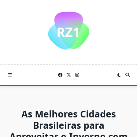
Skip
to
content
As Melhores Cidades
Brasileiras para
Aproveitar o Inverno com