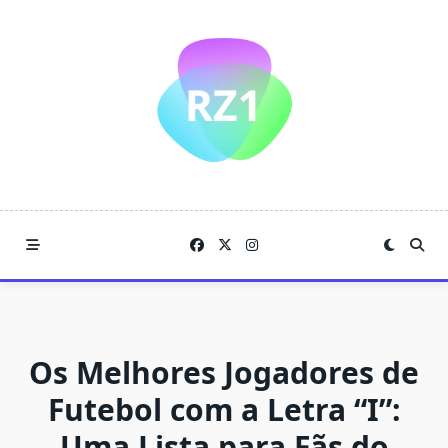
Skip
to
content
Os Melhores Jogadores de
Futebol com a Letra “I”:
Uma Lista para Fãs do