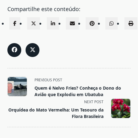
Compartilhe este conteúdo:
<span
PREVIOUS POST
class="nav-
Quem é Nelvo Fries? Conheça o Dono do
subtitle
Avião que Explodiu em Ubatuba
screen-
NEXT POST
reader-
Orquídea do Mato Vermelha: Um Tesouro da
text">Page</span>
Flora Brasileira