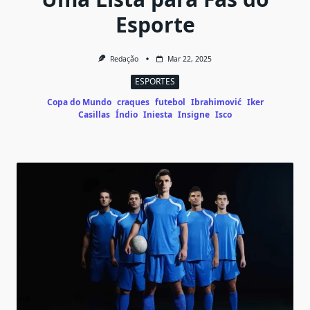
Esporte
Redação
Mar 22, 2025
ESPORTES
Copa do Mundo
craques
futebol
Ibrahimović
Iker
Casillas
Índio
Iniesta
Insigne
Isco