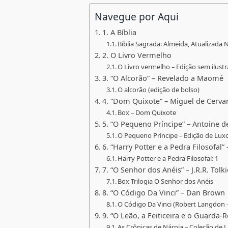
Navegue por Aqui
1. A Bíblia
Bíblia Sagrada: Almeida, Atualizada
2. O Livro Vermelho
O Livro vermelho – Edição sem ilust
3. “O Alcorão” – Revelado a Maomé
O alcorão (edição de bolso)
4. “Dom Quixote” – Miguel de Cerva
Box – Dom Quixote
5. “O Pequeno Príncipe” – Antoine d
O Pequeno Príncipe – Edição de Lux
6. “Harry Potter e a Pedra Filosofal” 
Harry Potter e a Pedra Filosofal: 1
7. “O Senhor dos Anéis” – J.R.R. Tolk
Box Trilogia O Senhor dos Anéis
8. “O Código Da Vinci” – Dan Brown
O Código Da Vinci (Robert Langdon –
9. “O Leão, a Feiticeira e o Guarda-R
As Crônicas de Nárnia – Coleção de L