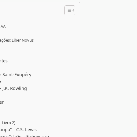
 NAA
rações: Liber Novus
ntes
e Saint-Exupéry
o
– J.K. Rowling
ien
 Livro 2)
oupa” – C.S. Lewis
uxo: O Leão, a Feiticeira e o…