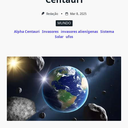
Redação
Mar 8, 2025
MUNDO
Alpha Centauri
Invasores
invasores alienígenas
Sistema
Solar
ufos