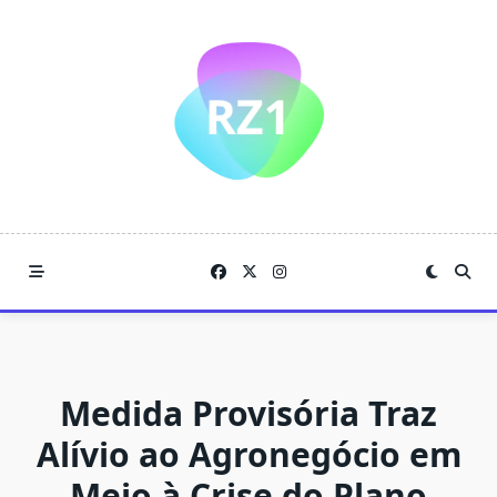
Skip
to
content
Medida Provisória Traz
Alívio ao Agronegócio em
Meio à Crise do Plano