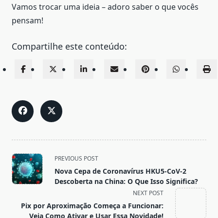
Vamos trocar uma ideia – adoro saber o que vocês
pensam!
Compartilhe este conteúdo:
<span
PREVIOUS POST
class="nav-
Nova Cepa de Coronavírus HKU5-CoV-2
subtitle
Descoberta na China: O Que Isso Significa?
screen-
NEXT POST
reader-
Pix por Aproximação Começa a Funcionar:
text">Page</span>
Veja Como Ativar e Usar Essa Novidade!