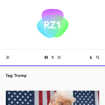
Skip
to
content
Tag:
Trump