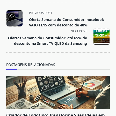
<span
PREVIOUS POST
class="nav-
Oferta Semana do Consumidor: notebook
subtitle
VAIO FE15 com desconto de 48%
screen-
NEXT POST
reader-
Ofertas Semana do Consumidor: até 65% de
text">Page</span>
desconto na Smart TV QLED da Samsung
POSTAGENS RELACIONADAS
Criador de Logotipo: Transforme Suas Ideias em