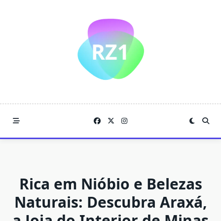
Skip
to
content
Rica em Nióbio e Belezas
Naturais: Descubra Araxá,
a Joia do Interior de Minas