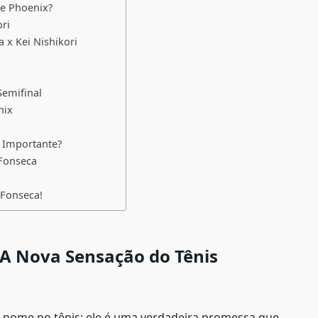
de Phoenix?
ori
 x Kei Nishikori
Semifinal
nix
é Importante?
 Fonseca
 Fonseca!
A Nova Sensação do Tênis
 nome no tênis; ele é uma verdadeira promessa que