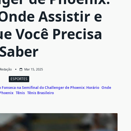
Onde Assistir e
ue Você Precisa
Saber
Redação
Mar 15, 2025
ESPORTES
o Fonseca na Semifinal do Challenger de Phoenix: Horário
Onde
Phoenix
Tênis
Tênis Brasileiro