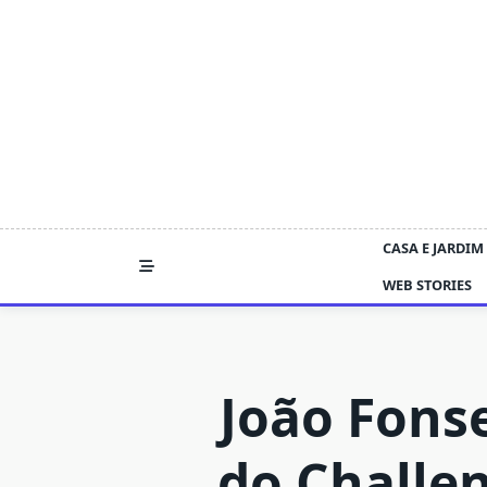
Skip
to
content
CASA E JARDIM
WEB STORIES
João Fons
do Challe