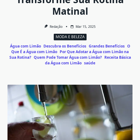
Matinal
Redação
Mar 15, 2025
MODA E BELEZA
Água com Limão
Descubra os Benefícios
Grandes Benefícios
O
Que É a Água com Limão
Por Que Adotar a Água com Limão na
Sua Rotina?
Quem Pode Tomar Água com Limão?
Receita Básica
da Água com Limão
saúde