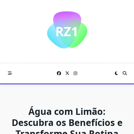
Skip
to
content
Água com Limão:
Descubra os Benefícios e
Transforme Sua Rotina