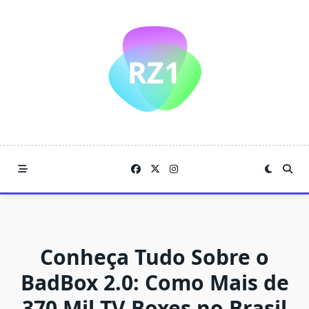
Skip
to
content
Conheça Tudo Sobre o
BadBox 2.0: Como Mais de
370 Mil TV Boxes no Brasil